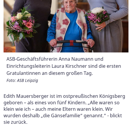
... und es kommen Überraschungsgäste ...
... sogar eine ehemalige Schülerin und Kind aus ihrer
Einrichtung, wo sie Hortnerin war.
Foto: ASB Leipzig
Bürgermeister Maik Schramm gratulierte ebenfalls
Edith Mauersberger erzählt anregend und
In stillen Momenten denkt Edith Mauersberger an ihre
ASB-Geschäftsführerin Anna Naumann und
Foto: ASB Leipzig
der Jubilarin.
beeindruckend aus ihrem langen Leben ...
Kinder und schickt Grüße - in den Himmel ...
Einrichtungsleiterin Laura Kirschner sind die ersten
Gratulantinnen an diesem großen Tag.
Foto: Stadtverwaltung
Foto: ASB Leipzig
Foto: ASB Leipzig
Foto: ASB Leipzig
Edith Mauersberger ist im ostpreußischen Königsberg
geboren – als eines von fünf Kindern. „Alle waren so
klein wie ich – auch meine Eltern waren klein. Wir
wurden deshalb „die Gänsefamilie“ genannt.“ - blickt
sie zurück.