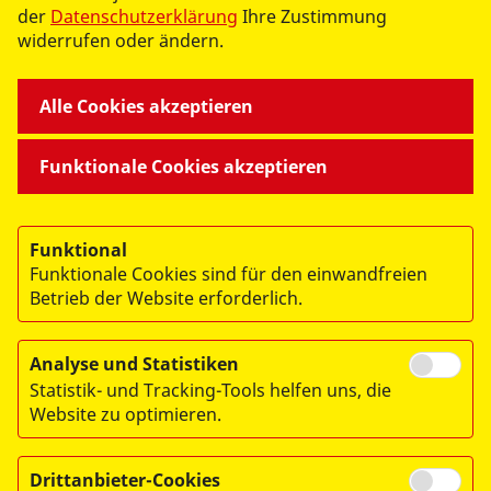
- UNSERE DIENSTLEISTUNGEN -
der
Datenschutzerklärung
Ihre Zustimmung
widerrufen oder ändern.
WIR GEMEINSAM
Alle Cookies akzeptieren
- UNSERE ANGEBOTE -
Funktionale Cookies akzeptieren
WIR ÜBER UNS
Funktional
Funktionale Cookies sind für den einwandfreien
- DER ASB LEIPZIG -
Betrieb der Website erforderlich.
Analyse und Statistiken
Statistik- und Tracking-Tools helfen uns, die
Website zu optimieren.
© 2026 ASB-Regionalverband Leipzig e.V.
Drittanbieter-Cookies
Impressum