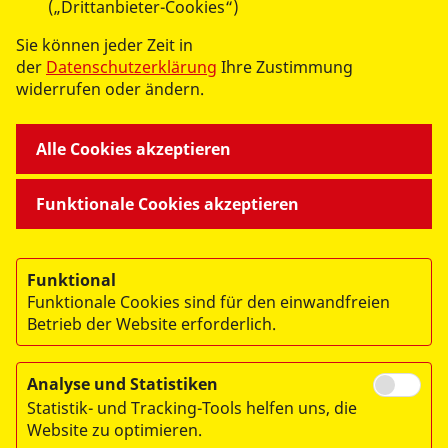
(„Drittanbieter-Cookies“)
Sie können jeder Zeit in
- UNSERE DIENSTLEISTUNGEN -
der
Datenschutzerklärung
Ihre Zustimmung
widerrufen oder ändern.
WIR GEMEINSAM
Alle Cookies akzeptieren
- UNSERE ANGEBOTE -
Funktionale Cookies akzeptieren
WIR ÜBER UNS
Funktional
Funktionale Cookies sind für den einwandfreien
- DER ASB LEIPZIG -
Betrieb der Website erforderlich.
Analyse und Statistiken
Statistik- und Tracking-Tools helfen uns, die
Website zu optimieren.