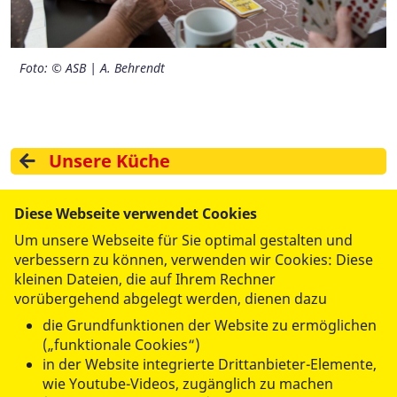
Foto: © ASB | A. Behrendt
Foto: © ASB | K. Trute
Foto: © ASB Leipzig
Foto: © ASB | A. Behrendt
Foto: © ASB | A. Behrendt
Foto: © ASB | A. Behrendt
Foto: © ASB | A. Behrendt
Foto: © ASB | A. Behrendt
Foto: © ASB | A. Behrendt
Unsere Küche
Diese Webseite verwendet Cookies
zurück zur Hauptseite
Um unsere Webseite für Sie optimal gestalten und
verbessern zu können, verwenden wir Cookies: Diese
kleinen Dateien, die auf Ihrem Rechner
Alles unter einem Dach
vorübergehend abgelegt werden, dienen dazu
die Grundfunktionen der Website zu ermöglichen
(„funktionale Cookies“)
in der Website integrierte Drittanbieter-Elemente,
wie Youtube-Videos, zugänglich zu machen
WIR FÜR SIE