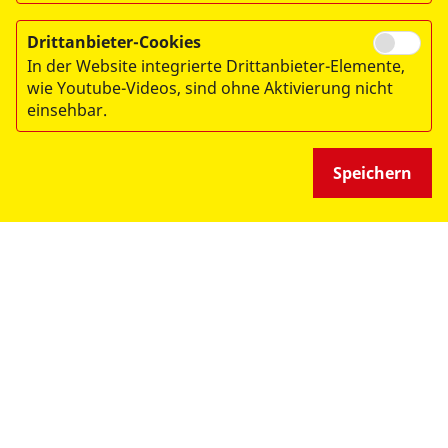
© 2026 ASB-Regionalverband Leipzig e.V.
Drittanbieter-Cookies
Impressum
In der Website integrierte Drittanbieter-Elemente,
Datenschutz
wie Youtube-Videos, sind ohne Aktivierung nicht
einsehbar.
Medizinproduktesicherheit
Speichern