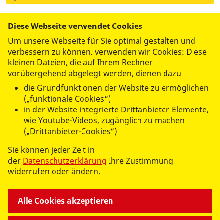
Diese Webseite verwendet Cookies
zurück zur Hauptseite
Um unsere Webseite für Sie optimal gestalten und
verbessern zu können, verwenden wir Cookies: Diese
kleinen Dateien, die auf Ihrem Rechner
Alles unter einem Dach
vorübergehend abgelegt werden, dienen dazu
die Grundfunktionen der Website zu ermöglichen
(„funktionale Cookies“)
in der Website integrierte Drittanbieter-Elemente,
wie Youtube-Videos, zugänglich zu machen
WIR FÜR SIE
(„Drittanbieter-Cookies“)
Sie können jeder Zeit in
- UNSERE DIENSTLEISTUNGEN -
der
Datenschutzerklärung
Ihre Zustimmung
widerrufen oder ändern.
WIR GEMEINSAM
Alle Cookies akzeptieren
- UNSERE ANGEBOTE -