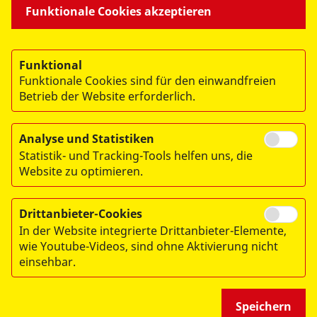
Funktionale Cookies akzeptieren
WIR ÜBER UNS
Funktional
Funktionale Cookies sind für den einwandfreien
- DER ASB LEIPZIG -
Betrieb der Website erforderlich.
Analyse und Statistiken
Statistik- und Tracking-Tools helfen uns, die
Website zu optimieren.
© 2026 ASB-Regionalverband Leipzig e.V.
Drittanbieter-Cookies
Impressum
In der Website integrierte Drittanbieter-Elemente,
Datenschutz
wie Youtube-Videos, sind ohne Aktivierung nicht
einsehbar.
Medizinproduktesicherheit
Speichern