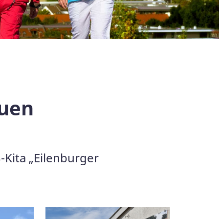
euen
-Kita „Eilenburger
.