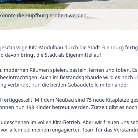
 konnte die Hüpfburg erobert werden.
s
Räumen
 Gebäude miteinander
s Krippenbereiches modernisiert.
rn
geschossige Kita-Modulbau durch die Stadt Eilenburg fertig
o davon bringt die Stadt als Eigenmittel auf.
, modernen Räumen spielen, basteln, lernen und toben. Es
t beeinträchtigen.
Auch im Bestandsgebäude wird es noch U
ang verbindet nun die beiden Gebäudeteile miteinander.
ertiggestellt. Mit dem Neubau sind 75 neue Kitaplätze ge
nnen nun 198 Kinder betreut werden. Zurzeit gibt es noch fr
ugeschehen im vollen Kita-Betrieb. Aber wir freuen uns s
 vor allem bei meinem engagierten Team für das Verständn