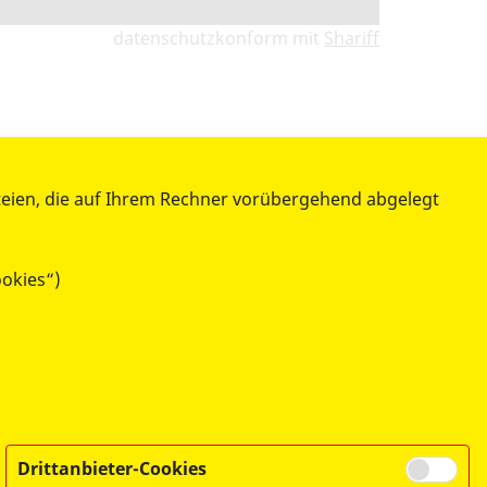
datenschutzkonform mit
Shariff
WIR ÜBER UNS
teien, die auf Ihrem Rechner vorübergehend abgelegt
- DER ASB LEIPZIG -
Satzung des ASB Leipzig
Geschichte des ASB Leipzig
ookies“)
Aktuelle Meldungen
Publikationen
Spenden
Mitglied werden
Datenschutz
Barrierefreiheit
Drittanbieter-Cookies