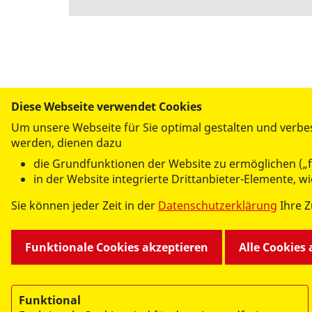
versenden
Diese Webseite verwendet Cookies
WIR FÜR SIE
Um unsere Webseite für Sie optimal gestalten und verbe
- UNSERE DIENSTLEISTUN
werden, dienen dazu
Pflegeberatung
die Grundfunktionen der Website zu ermöglichen („f
Seniorenheime
in der Website integrierte Drittanbieter-Elemente, 
Pflegedienste
Sie können jeder Zeit in der
Datenschutzerklärung
Ihre 
Tagespflege
Hausnotruf
Kindertagesstätte
Funktionale Cookies akzeptieren
Alle Cookies
Rettungsdienst
Katastrophenschutz
Funktional