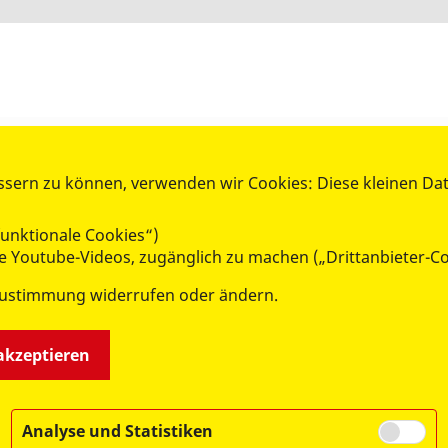
WIR GEMEINSAM
ssern zu können, verwenden wir Cookies: Diese kleinen Da
GEN -
- UNSERE ANGEBOTE -
Jobangebote
unktionale Cookies“)
Ausbildung im ASB
wie Youtube-Videos, zugänglich zu machen („Drittanbieter-C
Erste-Hilfe-Kurse
Zustimmung widerrufen oder ändern.
Ehrenamt
Arbeiter Samariter Jugend (ASJ)
Fort- und Weiterbildung
 akzeptieren
Freiwilligendienst
Analyse und Statistiken