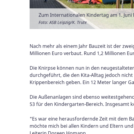
Zum Internationalen Kindertag am 1. Juni
Blick auf Spielplatz und Erweiterungsbau
Blick auf Erweiterungsbau mit Treppen
Blick in die neuen Räume im Obergeschos
Neues funktionales Mobiliar in den Kita-
Alles gut sortiert in der Garderobe
Garderobe: Ein Kästchen für jedes Kind
Viel Stauraum für Matten und Spielzeug
Tolle Ausstattung auch im Badbereich
Ein Übergang verbindet altes und neues
Im Bestandsgebäude werden die Räume de
Ein Projekt mit vielen Kooperationspartne
Foto: ASB Leipzig/K. Trute
Foto: ASB Leipzig/K. Trute
Foto: ASB Leipzig/K. Trute
Foto: ASB Leipzig/K. Trute
Foto: ASB Leipzig/K. Trute
Foto: ASB Leipzig/K. Trute
Foto: ASB Leipzig/K. Trute
Foto: ASB Leipzig/K. Trute
Foto: ASB Leipzig/K. Trute
Foto: ASB Leipzig/K. Trute
Foto: ASB Leipzig/K. Trute
Foto: ASB Leipzig/K. Trute
Nach mehr als einem Jahr Bauzeit ist der zwei
Millionen Euro verbaut. Rund 1,2 Millionen Eur
Die Knirpse können nun in den neugestalteten
durchgeführt, die den Kita-Alltag jedoch nich
Krippenbereich geben. Ein 12 Meter langer G
Die Außenanlagen sind ebenso weitestgehend f
53 für den Kindergarten-Bereich. Insgesamt kö
"Es war eine herausfordernde Zeit mit dem Ba
möchte mich bei allen Kindern und Eltern und
Leiterin Doreen Homann.