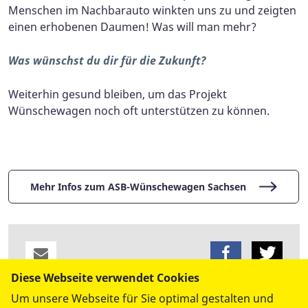
Menschen im Nachbarauto winkten uns zu und zeigten
einen erhobenen Daumen! Was will man mehr?
Was wünschst du dir für die Zukunft?
Weiterhin gesund bleiben, um das Projekt
Wünschewagen noch oft unterstützen zu können.
Mehr Infos zum ASB-Wünschewagen Sachsen
Diese Webseite verwendet Cookies
Um unsere Webseite für Sie optimal gestalten und
datenschutzkonform mit
Shariff