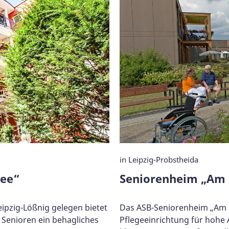
in Leipzig-Probstheida
see“
Seniorenheim „Am
ipzig-Lößnig gelegen bietet
Das ASB-Seniorenheim „Am So
 Senioren ein behagliches
Pflegeeinrichtung für hohe 