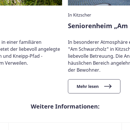
In Kitzscher
Seniorenheim „Am 
n einer familiären
In besonderer Atmosphäre 
tet der liebevoll angelegte
"Am Schwarzholz" in Kitzsc
n und Kneipp-Pfad -
liebevolle Betreuung. Die A
um Verweilen.
häuslichen Bereich angelehn
der Bewohner.
Mehr lesen
Weitere Informationen: