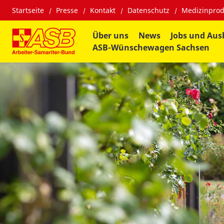
Startseite
Presse
Kontakt
Datenschutz
Medizinprod
Über uns
News
Jobs und Aus
ASB-Wünschewagen Sachsen