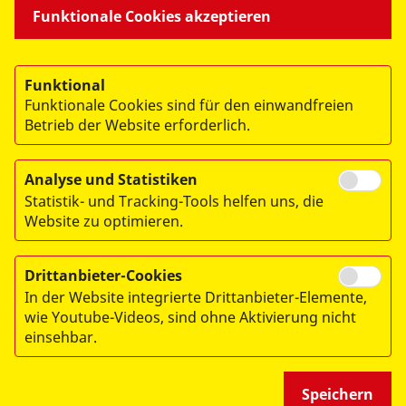
Funktionale Cookies akzeptieren
WIR ÜBER UNS
Funktional
Funktionale Cookies sind für den einwandfreien
- DER ASB LEIPZIG -
Betrieb der Website erforderlich.
Analyse und Statistiken
Statistik- und Tracking-Tools helfen uns, die
Website zu optimieren.
© 2026 ASB-Regionalverband Leipzig e.V.
Drittanbieter-Cookies
Impressum
In der Website integrierte Drittanbieter-Elemente,
Datenschutz
wie Youtube-Videos, sind ohne Aktivierung nicht
einsehbar.
Medizinproduktesicherheit
Speichern