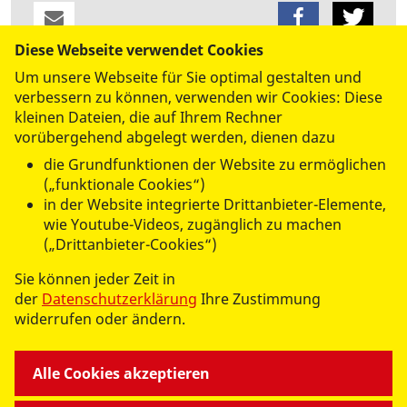
Diese Webseite verwendet Cookies
Um unsere Webseite für Sie optimal gestalten und
datenschutzkonform mit
Shariff
verbessern zu können, verwenden wir Cookies: Diese
kleinen Dateien, die auf Ihrem Rechner
vorübergehend abgelegt werden, dienen dazu
die Grundfunktionen der Website zu ermöglichen
(„funktionale Cookies“)
in der Website integrierte Drittanbieter-Elemente,
wie Youtube-Videos, zugänglich zu machen
WIR FÜR SIE
(„Drittanbieter-Cookies“)
Sie können jeder Zeit in
- UNSERE DIENSTLEISTUNGEN -
der
Datenschutzerklärung
Ihre Zustimmung
widerrufen oder ändern.
WIR GEMEINSAM
Alle Cookies akzeptieren
- UNSERE ANGEBOTE -