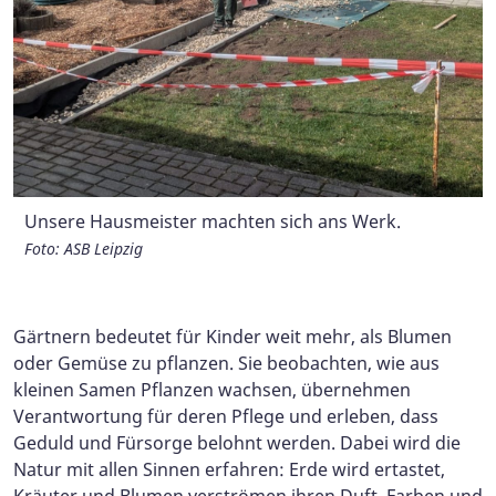
Die neue Lernumgebung für alle Sinne erfreut unsere
Unsere Hausmeister machten sich ans Werk.
Zunächst wurde der Barfußpfad angelegt.
Dann entstand das Hochbeet.
Inklusives Gärtnern: Das Hochbeet ist auch für
Kita-Kinder.
Rollstuhlfahrer:innen geeignet.
Foto: ASB Leipzig
Foto: ASB Leipzig
Foto: ASB Leipzig
Foto: ASB Leipzig
Gärtnern bedeutet für Kinder weit mehr, als Blumen
oder Gemüse zu pflanzen. Sie beobachten, wie aus
kleinen Samen Pflanzen wachsen, übernehmen
Verantwortung für deren Pflege und erleben, dass
Geduld und Fürsorge belohnt werden. Dabei wird die
Natur mit allen Sinnen erfahren: Erde wird ertastet,
Kräuter und Blumen verströmen ihren Duft, Farben und