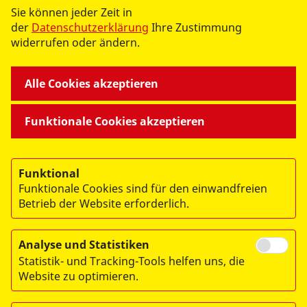
Sie können jeder Zeit in
- UNSERE DIENSTLEISTUNGEN -
der
Datenschutzerklärung
Ihre Zustimmung
widerrufen oder ändern.
WIR GEMEINSAM
Alle Cookies akzeptieren
- UNSERE ANGEBOTE -
Funktionale Cookies akzeptieren
WIR ÜBER UNS
Funktional
Funktionale Cookies sind für den einwandfreien
- DER ASB LEIPZIG -
Betrieb der Website erforderlich.
Analyse und Statistiken
Statistik- und Tracking-Tools helfen uns, die
Website zu optimieren.
© 2026 ASB-Regionalverband Leipzig e.V.