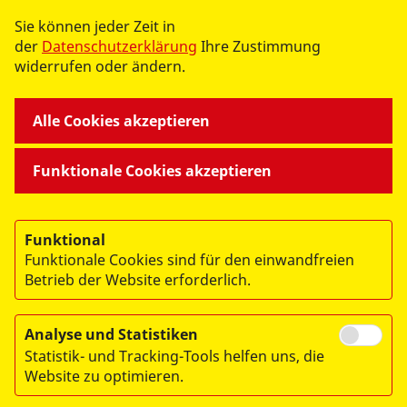
ASB-Sozialstation Eilenburg
Sie können jeder Zeit in
der
Datenschutzerklärung
Ihre Zustimmung
Torgauer Straße 42
widerrufen oder ändern.
04838 Eilenburg
Alle Cookies akzeptieren
Beauftragter
für die Medizinproduktesicherheit -
E-Mail senden
Funktionale Cookies akzeptieren
Weitere Bilder auf dieser Seite wurden unter anderem von ©
ASB | M. Nowak, M. Jacobi, Hannibal und M. Ressel erstellt.
Funktional
Funktionale Cookies sind für den einwandfreien
Betrieb der Website erforderlich.
Analyse und Statistiken
Statistik- und Tracking-Tools helfen uns, die
datenschutzkonform mit
Shariff
Website zu optimieren.