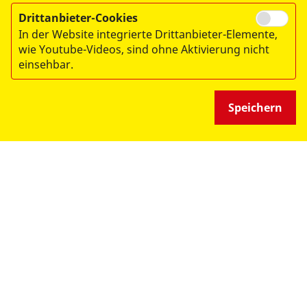
Drittanbieter-Cookies
In der Website integrierte Drittanbieter-Elemente,
wie Youtube-Videos, sind ohne Aktivierung nicht
WIR FÜR SIE
einsehbar.
- UNSERE DIENSTLEISTUNGEN -
Speichern
WIR GEMEINSAM
- UNSERE ANGEBOTE -
WIR ÜBER UNS
- DER ASB LEIPZIG -