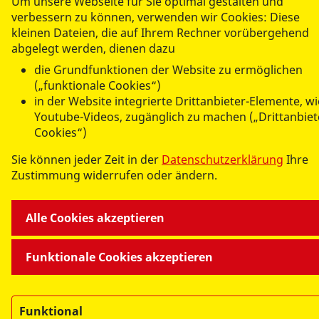
Um unsere Webseite für Sie optimal gestalten und
verbessern zu können, verwenden wir Cookies: Diese
© 2026 ASB-Regionalverband Leipzig e.V.
kleinen Dateien, die auf Ihrem Rechner vorübergehend
abgelegt werden, dienen dazu
Impressum
die Grundfunktionen der Website zu ermöglichen
Datenschutz
(„funktionale Cookies“)
in der Website integrierte Drittanbieter-Elemente, wi
Medizinproduktesicherheit
Youtube-Videos, zugänglich zu machen („Drittanbiet
Cookies“)
Sie können jeder Zeit in der
Datenschutzerklärung
Ihre
Zustimmung widerrufen oder ändern.
Alle Cookies akzeptieren
Funktionale Cookies akzeptieren
Funktional