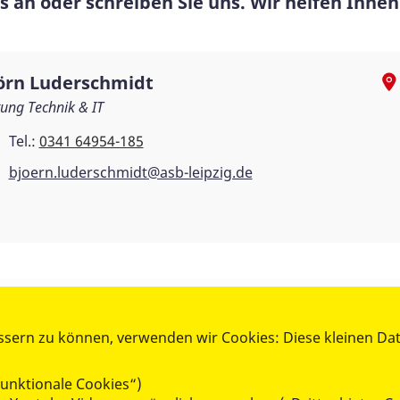
 an oder schreiben Sie uns. Wir helfen Ihnen
örn Luderschmidt
tung Technik & IT
Tel.:
0341 64954-185
bjoern.luderschmidt@asb-leipzig.de
WIR GEMEINSAM
ssern zu können, verwenden wir Cookies: Diese kleinen Da
GEN -
- UNSERE ANGEBOTE -
Jobangebote
unktionale Cookies“)
Ausbildung im ASB