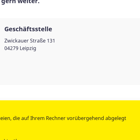
 gern weiter.
Geschäftsstelle
Zwickauer Straße 131
04279 Leipzig
WIR ÜBER UNS
teien, die auf Ihrem Rechner vorübergehend abgelegt
- DER ASB LEIPZIG -
Satzung des ASB Leipzig
Geschichte des ASB Leipzig