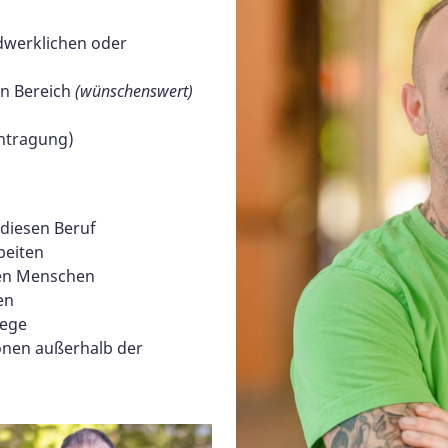
dwerklichen oder
en Bereich
(wünschenswert)
intragung)
 diesen Beruf
beiten
ren Menschen
en
lege
ionen außerhalb der