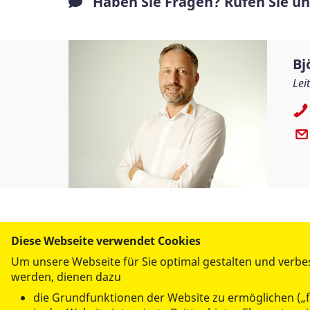
Haben Sie Fragen? Rufen Sie uns
Bj
Lei
Diese Webseite verwendet Cookies
WIR FÜR SIE
Um unsere Webseite für Sie optimal gestalten und verbe
- UNSERE DIENSTLEISTUN
werden, dienen dazu
Pflegeberatung
die Grundfunktionen der Website zu ermöglichen („f
Seniorenheime