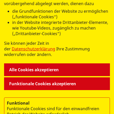
vorübergehend abgelegt werden, dienen dazu
die Grundfunktionen der Website zu ermöglichen
(„funktionale Cookies“)
in der Website integrierte Drittanbieter-Elemente,
wie Youtube-Videos, zugänglich zu machen
WIR FÜR SIE
(„Drittanbieter-Cookies“)
Sie können jeder Zeit in
- UNSERE DIENSTLEISTUNGEN -
der
Datenschutzerklärung
Ihre Zustimmung
widerrufen oder ändern.
WIR GEMEINSAM
Alle Cookies akzeptieren
- UNSERE ANGEBOTE -
Funktionale Cookies akzeptieren
WIR ÜBER UNS
Funktional
Funktionale Cookies sind für den einwandfreien
- DER ASB LEIPZIG -