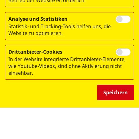
Betrieb der Website erforderlich.
Analyse und Statistiken
Statistik- und Tracking-Tools helfen uns, die
Website zu optimieren.
© 2026 ASB-Regionalverband Leipzig e.V.
Drittanbieter-Cookies
Impressum
In der Website integrierte Drittanbieter-Elemente,
Datenschutz
wie Youtube-Videos, sind ohne Aktivierung nicht
einsehbar.
Medizinproduktesicherheit
Speichern