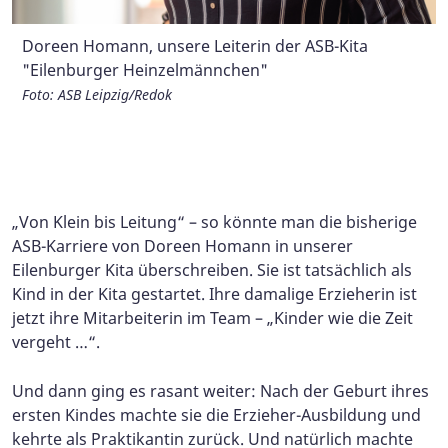
Doreen Homann, unsere Leiterin der ASB-Kita
Feierliche Schlüsselübergabe nach der Bauphase
Mit einem schönen Kinderfest kann der
Grundsteinlegung für den Erweiterungsbau am 4. Mai
Auf Veranstaltungen wie dem Stadtfest präsentiert
"Eilenburger Heinzelmännchen"
durch Ralf Scheler, Oberbürgermeister der Stadt
Erweiterungsbau eingeweiht werden.
2022 - ein großes Abenteuer für die Kita-Kinder als
sich der ASB gern der Eilenburger Bevölkerung.
Geschäftsführerin Anna Naumann kommt regelmäßig
Eilenburg, und ASB-Geschäftsführerin Anna Naumann
Im Februar 2021 verabschiedet sich die langjährige
Foto: ASB Leipzig/Redok
Foto: ASB Leipzig
"Baustellenexperten"
zu Besuch in die Kita.
Foto: ASB Leipzig
Kita-Leiterin Regina Hähnel in den Ruhestand und
Foto: ASB Leipzig
Foto: ASB Leipzig
Foto: ASB Leipzig
übergibt "die Heinzelmännchen" an ihre Nachfolgerin
Foto: Quelle: LVZ
„Von Klein bis Leitung“ – so könnte man die bisherige
ASB-Karriere von Doreen Homann in unserer
Eilenburger Kita überschreiben. Sie ist tatsächlich als
Kind in der Kita gestartet. Ihre damalige Erzieherin ist
jetzt ihre Mitarbeiterin im Team – „Kinder wie die Zeit
vergeht …“.
Und dann ging es rasant weiter: Nach der Geburt ihres
ersten Kindes machte sie die Erzieher-Ausbildung und
kehrte als Praktikantin zurück. Und natürlich machte