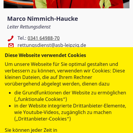
Marco Nimmich-Haucke
Leiter Rettungsdienst
Tel.:
0341 64988-70
rettungsdienst@asb-leipzig.de
Diese Webseite verwendet Cookies
ASB Rettungswache
Um unsere Webseite für Sie optimal gestalten und
verbessern zu können, verwenden wir Cookies: Diese
Theodor-Neubauer-Straße 37
kleinen Dateien, die auf Ihrem Rechner
04318 Leipzig
vorübergehend abgelegt werden, dienen dazu
die Grundfunktionen der Website zu ermöglichen
(„funktionale Cookies“)
in der Website integrierte Drittanbieter-Elemente,
wie Youtube-Videos, zugänglich zu machen
WIR FÜR SIE
(„Drittanbieter-Cookies“)
Sie können jeder Zeit in
- UNSERE DIENSTLEISTUNGEN -