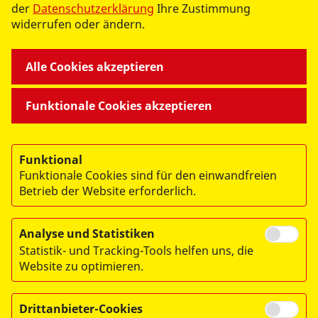
der
Datenschutzerklärung
Ihre Zustimmung
widerrufen oder ändern.
WIR GEMEINSAM
Alle Cookies akzeptieren
- UNSERE ANGEBOTE -
Funktionale Cookies akzeptieren
WIR ÜBER UNS
Funktional
Funktionale Cookies sind für den einwandfreien
- DER ASB LEIPZIG -
Betrieb der Website erforderlich.
Analyse und Statistiken
Statistik- und Tracking-Tools helfen uns, die
Website zu optimieren.
© 2026 ASB-Regionalverband Leipzig e.V.
Drittanbieter-Cookies
Impressum